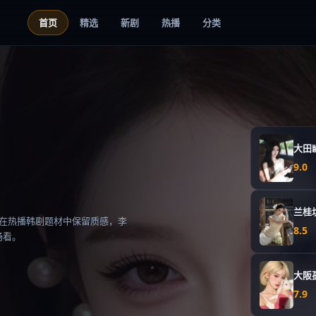
首页
精选
新剧
热播
分类
在线观看
大田
9.0
兰桂
昊在热播韩剧题材中保留质感，李
8.5
畅看。
大阪
7.9