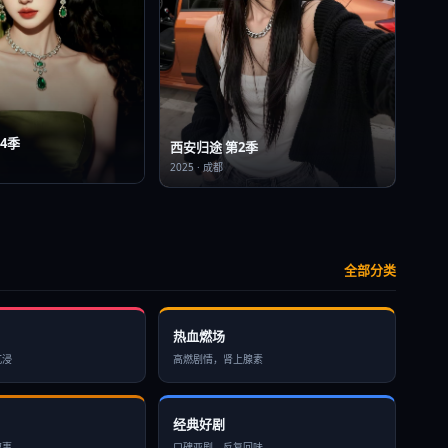
4季
西安归途 第2季
2025
·
成都
全部分类
热血燃场
沉浸
高燃剧情，肾上腺素
经典好剧
叙事
口碑亚剧，反复回味