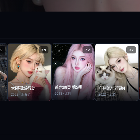
.5
7.9
7.2
9.7
首尔幽灵 第5季
大阪孤城行动
广州流年行动4
2018
·
水原
2022
·
北海道
2022
·
武汉