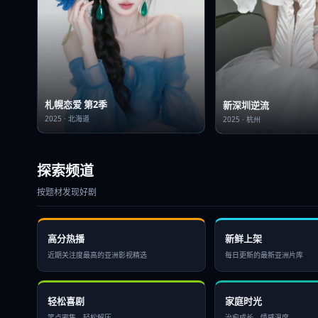
札幌恋爱 第2季
新深圳逆流
2025
·
北海道
2025
·
杭州
探索频道
按题材发现好剧
高分热播
新鲜上架
近期关注度最高的亚洲影视精选
每日更新的最新亚洲片库
轻松喜剧
家庭时光
笑点密集，轻松解压
治愈成长，情感温度