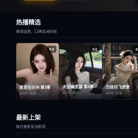
热播精选
横滑追更，口碑亚洲好剧
9.8
9.0
8
大田幽灵篇 第3季
兰桂坊飞虎录
叛变在庆州 第3季
2017
·
首尔
2024
·
九龙
2024
·
大邱
最新上架
每日更新亚洲影视