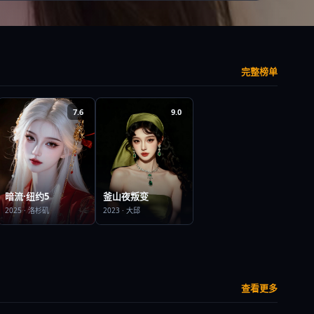
完整榜单
7.6
9.0
暗流·纽约5
釜山夜叛变
2025
·
洛杉矶
2023
·
大邱
查看更多