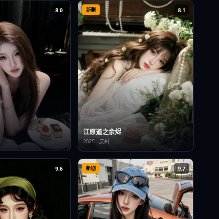
8.0
新剧
8.1
江原道之余烬
2025
·
庆州
9.6
新剧
9.7