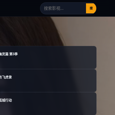
搜
幽灵篇 第3季
坊飞虎录
孤城行动