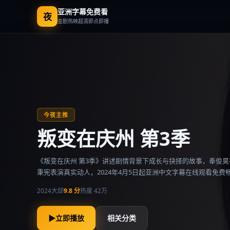
亚洲字幕免费看
夜
亚剧热映超清即点即播
亚洲字幕免费看
-
亚洲中文字幕
今夜主推
叛变在庆州 第3季
《叛变在庆州 第3季》讲述剧情背景下成长与抉择的故事，奉俊
秉宪表演真实动人，2024年4月5日起亚洲中文字幕在线观看免费
2024
大邱
9.8
分
热度
42万
▶
立即播放
相关分类