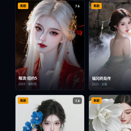
新剧
7.6
新剧
暗流·纽约5
福冈终局传
2025
·
洛杉矶
2025
·
大阪
新剧
7.8
新剧