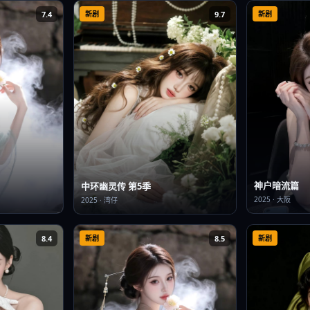
7.4
新剧
9.7
新剧
神户暗流篇
中环幽灵传 第5季
2025
·
大阪
2025
·
湾仔
8.4
新剧
8.5
新剧